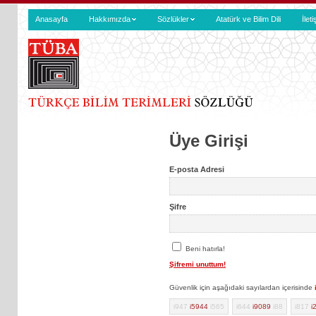
Anasayfa
Hakkımızda
Sözlükler
Atatürk ve Bilim Dili
İlet
Üye Girişi
E-posta Adresi
Şifre
Beni hatırla!
Şifremi unuttum!
Güvenlik için aşağıdaki sayılardan içerisinde
i947
i5944
i565
i644
i9089
i88
i817
i