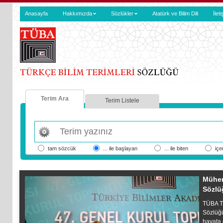
Anasayfa
Hakkımızda
Sözlükler
Atatürk ve Bilim Dili
İlet
Terim Ara
Terim Listele
tam sözcük
... ile başlayan
... ile biten
içe
Mühen
Sözlü
TÜBA Tü
Sözlüğ
hayata 