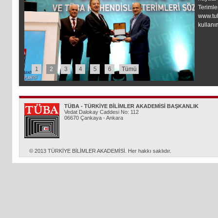
Terimle
www.tub
kullanı
1
2
3
4
5
6
Tümü
TÜBA - TÜRKİYE BİLİMLER AKADEMİSİ BAŞKANLIK
Vedat Dalokay Caddesi No: 112
06670 Çankaya - Ankara
© 2013 TÜRKİYE BİLİMLER AKADEMİSİ. Her hakkı saklıdır.